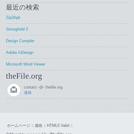
最近の検索
Zip2Apk
Stronghold 3
Design Compiler
Adobe InDesign
Microsoft Word Viewer
theFile.org
contact -@- thefile.org
連絡
ホームページ
連絡
HTML5 Valid