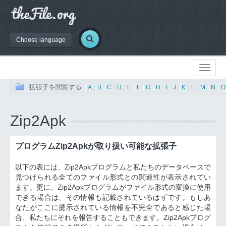
Choose language
拡張子を閲覧する
|
A
|
B
|
C
|
D
|
E
|
F
|
G
|
H
|
I
|
J
|
K
|
L
|
M
|
N
|
O
Zip2Apk
プログラムZip2Apkが取り扱い可能な拡張子
以下の表には、Zip2Apkプログラムと私たちのデータベースで
見つけられる全てのファイル形式との関連性が表示されてい
ます。更に、Zip2Apkプログラムがファイル形式の変換に使用
できる場合は、その情報も記載されているはずです。もしあ
なたがここに提示されている情報を不完全であると感じた場
合、私たちにそれを報告することもできます。Zip2Apkプログ