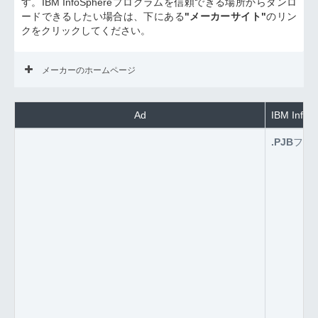
す。IBM InfoSphereプログラムを信頼できる場所からダンロ
ードできるしたい場合は、下にある
"メーカーサイト"
のリン
クをクリックしてください。
メーカーのホームページ
Ad
IBM In
.PJB
ファ