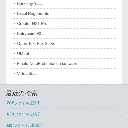
Berkeley Yacc
Excel Regenerator
Creator NXT Pro
Entrypoint 90
Open Text Fax Server
UMLet
Finale NotePad notation software
VirtualBoss
最近の検索
.ZCP
ファイル拡張子
.REX
ファイル拡張子
.M2TS
ファイル拡張子