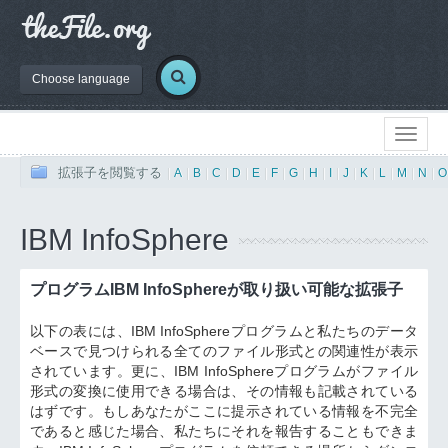
Choose language
拡張子を閲覧する
|
A
|
B
|
C
|
D
|
E
|
F
|
G
|
H
|
I
|
J
|
K
|
L
|
M
|
N
|
O
IBM InfoSphere
プログラムIBM InfoSphereが取り扱い可能な拡張子
以下の表には、IBM InfoSphereプログラムと私たちのデータ
ベースで見つけられる全てのファイル形式との関連性が表示
されています。更に、IBM InfoSphereプログラムがファイル
形式の変換に使用できる場合は、その情報も記載されている
はずです。もしあなたがここに提示されている情報を不完全
であると感じた場合、私たちにそれを報告することもできま