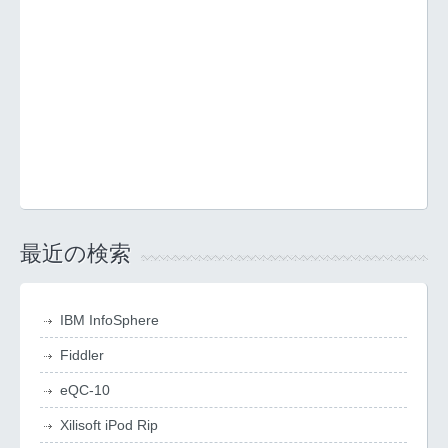
最近の検索
IBM InfoSphere
Fiddler
eQC-10
Xilisoft iPod Rip