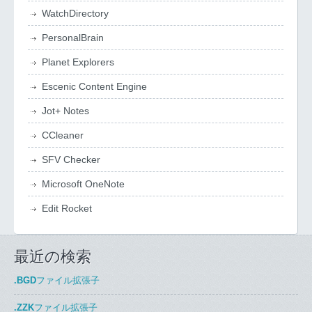
WatchDirectory
PersonalBrain
Planet Explorers
Escenic Content Engine
Jot+ Notes
CCleaner
SFV Checker
Microsoft OneNote
Edit Rocket
最近の検索
.BGD
ファイル拡張子
.ZZK
ファイル拡張子