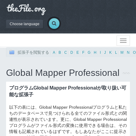
Choose language
拡張子を閲覧する
|
A
|
B
|
C
|
D
|
E
|
F
|
G
|
H
|
I
|
J
|
K
|
L
|
M
|
N
|
O
Global Mapper Professional
プログラムGlobal Mapper Professionalが取り扱い可
能な拡張子
以下の表には、Global Mapper Professionalプログラムと私た
ちのデータベースで見つけられる全てのファイル形式との関
連性が表示されています。更に、Global Mapper Professional
プログラムがファイル形式の変換に使用できる場合は、その
情報も記載されているはずです。もしあなたがここに提示さ