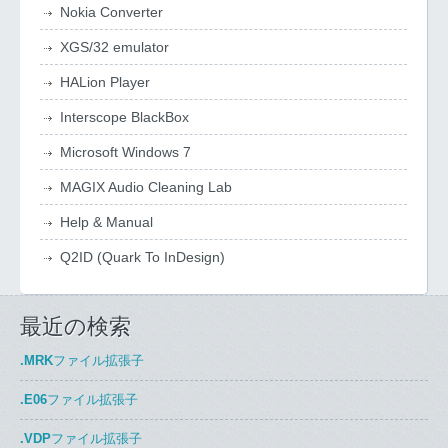
Nokia Converter
XGS/32 emulator
HALion Player
Interscope BlackBox
Microsoft Windows 7
MAGIX Audio Cleaning Lab
Help & Manual
Q2ID (Quark To InDesign)
最近の検索
.MRK
ファイル拡張子
.E06
ファイル拡張子
.VDP
ファイル拡張子