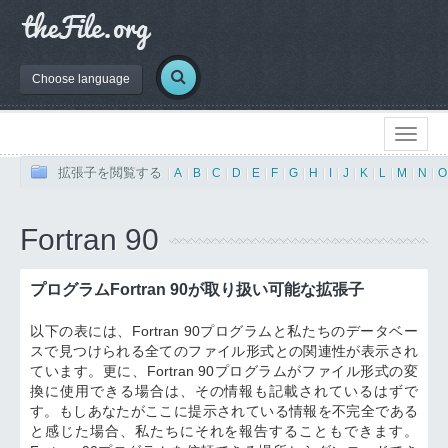
Choose language
拡張子を閲覧する
|
A
|
B
|
C
|
D
|
E
|
F
|
G
|
H
|
I
|
J
|
K
|
L
|
M
|
N
|
O
Fortran 90
プログラムFortran 90が取り扱い可能な拡張子
以下の表には、Fortran 90プログラムと私たちのデータベー
スで見つけられる全てのファイル形式との関連性が表示され
ています。更に、Fortran 90プログラムがファイル形式の変
換に使用できる場合は、その情報も記載されているはずで
す。もしあなたがここに提示されている情報を不完全である
と感じた場合、私たちにそれを報告することもできます。