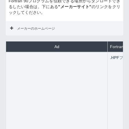
Fortran 90プログラムを信頼できる場所からダンロードでき
るしたい場合は、下にある
"メーカーサイト"
のリンクをクリ
ックしてください。
メーカーのホームページ
Ad
Fortra
.HPF
ファ