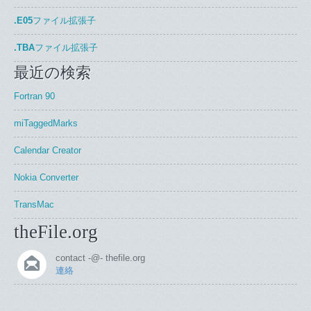
.E05
ファイル拡張子
.TBA
ファイル拡張子
最近の検索
Fortran 90
miTaggedMarks
Calendar Creator
Nokia Converter
TransMac
theFile.org
contact -@- thefile.org
連絡